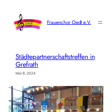
Zum
Inhalt
springen
Frauenchor Oedt e.V.
Städtepartnerschaftstreffen in
Grefrath
Mai 8, 2024